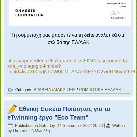
Τη συμμετοχή μας μπορείτε να τη δείτε αναλυτικά στη
σελίδα της ΕΛ/ΛΑΚ
https://openedtech.ellak.gr/robotics2024/as-sosoume-ta-
zoa_-nipiagogio-limnis/?
fbclid=IwZXh0bgNhZW0CMTAAAR3EzYD2wdRN6yo26P6
Category:
ΒΡΑΒΕΙΑ /ΔΙΑΚΡΙΣΕΙΣ
/
ΡΟΜΠΟΤΙΚΗ-ΕΕΛΛΑΚ
Εθνική Ετικέτα Ποιότητας για το
eTwinning έργο "Eco Team"
Published on Saturday, 14 September 2024 20:23
|
Written
by Παρασκευή Μιλούλη