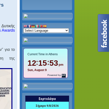
rs
 Δυτικής
s Awards
 για ‎το
ηση της