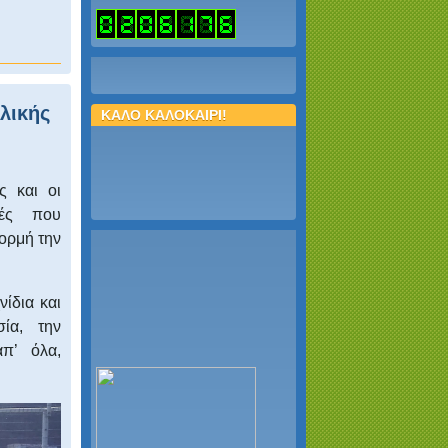
ολικής
ΚΑΛΟ ΚΑΛΟΚΑΙΡΙ!
ς και οι
ιές που
ορμή την
νίδια και
ία, την
π’ όλα,