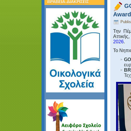
ΒΡΑΒΕΙΑ-ΔΙΑΚΡΙΣΕΙΣ
GO
Awards
Publi
Την Πέμ
Αττικής
2026
.
Το Νηπι
GO
ευρ
BR
‎Τε