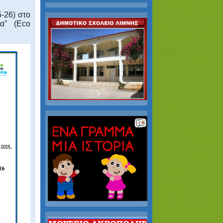
5-26) στο
ία" (Eco