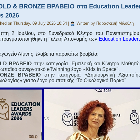
LD & BRONZE ΒΡΑΒΕΙΟ στα Education Leade
 2026‎
shed on Thursday, 09 July 2026 18:54
|
Written by Παρασκευή Μιλούλη
πτη 2 Ιουλίου, στο Συνεδριακό Κέντρο του Πανεπιστημίου
, πραγματοποιήθηκε η Τελετή Απονομής των
Education Leader
αγωγείο Λίμνης έλαβε τα παρακάτω βραβεία:
LD ΒΡΑΒΕΙΟ
στην κατηγορία "Εμπλοκή και Κίνητρα Μαθητών"
ωπαϊκό συνεργατικό eTwinning έργο «Kids in Space".
ONZE ΒΡΑΒΕΙΟ
στην κατηγορία «Δημιουργική Αξιοποί
χνολογίας» για το έργο ρομποτικής “Το Οικολογικό Πάρκο"