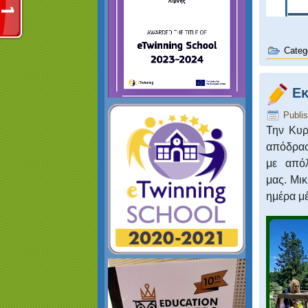
Categ
Εκ
Publi
Την Κυρ
απόδρασ
με από
μας.
Μικ
ημέρα μέ