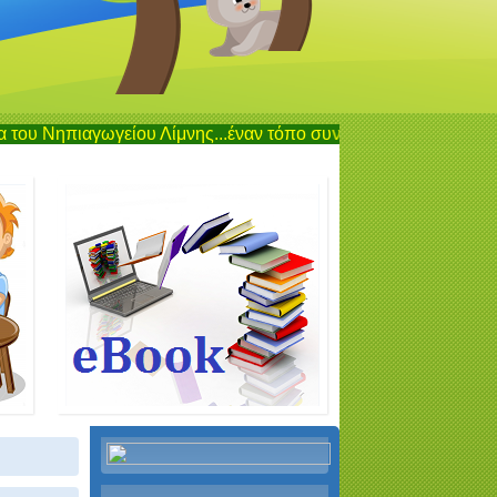
γείου Λίμνης...έναν τόπο συνάντησης,ενημέρωσης και επικοινων