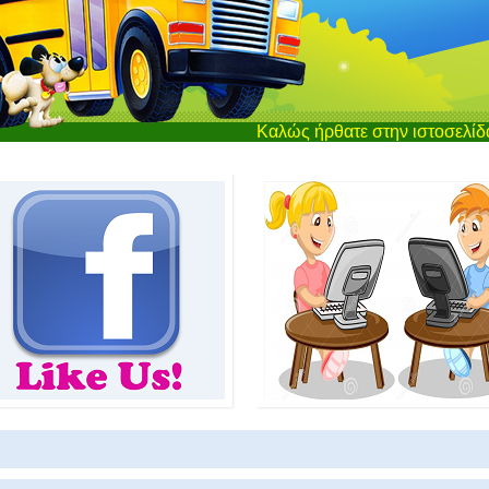
Καλώς ήρθατε στην ιστοσελίδα του Νηπιαγω