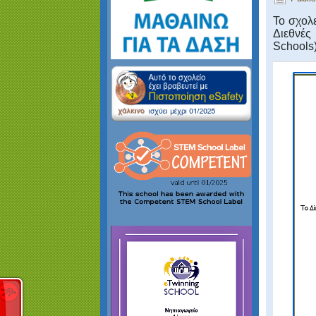
Το σχολε
Διεθνές
Schools)