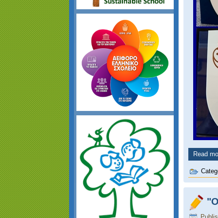
Read mor
Categ
‎"
Publi