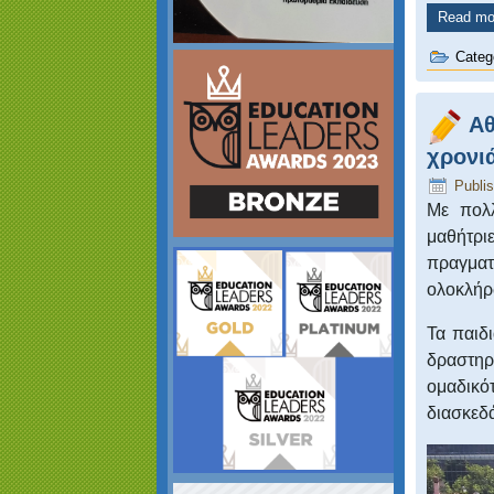
Read mor
Categ
Αθ
χρονι
Publi
Με πολλ
μαθήτρ
πραγματ
ολοκλήρ
Τα παιδι
δραστη
ομαδικ
διασκεδά