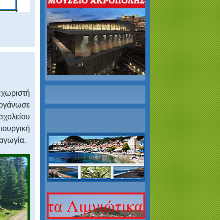
εχωριστή
οργάνωσε
χολείου
μιουργική
χαγωγία.