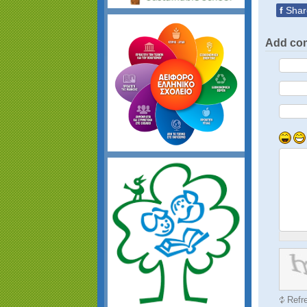
f
Shar
Add co
Refr