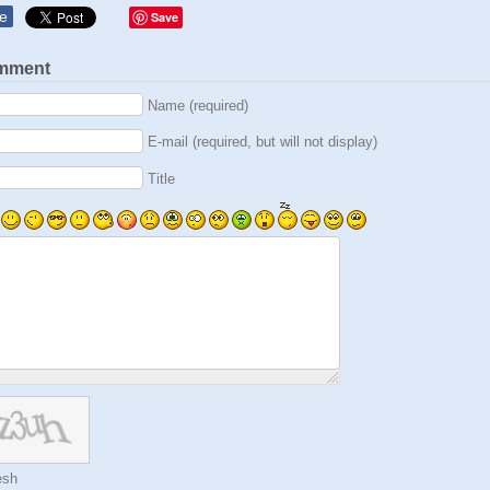
e
Save
mment
Name (required)
E-mail (required, but will not display)
Title
esh