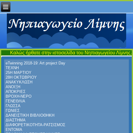
 ήρθατε στην ιστοσελίδα του Νηπιαγωγείου Λίμνης...έναν τόπο 
eTwinning 2018-19: Art project Day
ΤΕΧΝΗ
25Η ΜΑΡΤΙΟΥ
28Η ΟΚΤΩΒΡΙΟΥ
ΑΝΑΚΥΚΛΩΣΗ
ΑΝΟΙΞΗ
ΑΠΟΚΡΙΕΣ
ΒΡΟΧΗ-ΝΕΡΟ
ΓΕΝΕΘΛΙΑ
ΓΛΩΣΣΑ
ΓΩΝΙΕΣ
ΔΑΝΕΙΣΤΙΚΗ ΒΙΒΛΙΟΘΗΚΗ
ΔΙΑΣΤΗΜΑ
ΔΙΑΦΟΡΕΤΙΚΟΤΗΤΑ-ΡΑΤΣΙΣΜΟΣ
ΕΝΤΟΜΑ