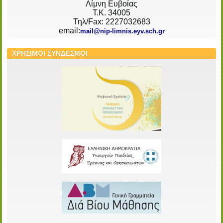
Λίμνη Ευβοίας
Τ.Κ. 34005
Τηλ/Fax: 2227032683
email:
mail@nip-limnis.eyv.sch.gr
ΧΡΗΣΙΜΟΙ ΣΥΝΔΕΣΜΟΙ