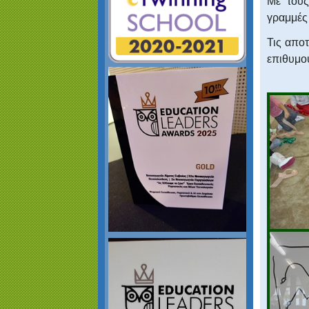
Με τους
γραμμές 
Τις αποτ
επιθυμού