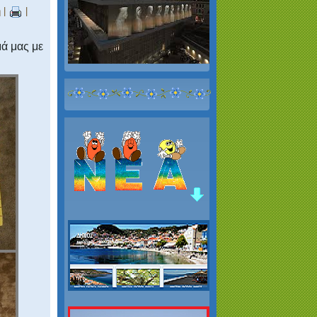
η
|
|
ά μας με