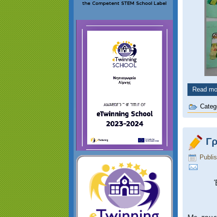
Read mor
Categ
Γ
Publi