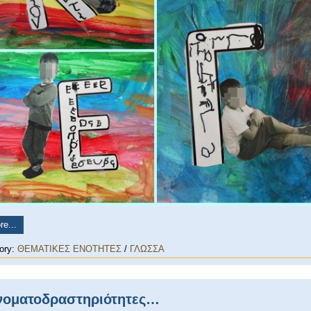
e...
ory:
ΘΕΜΑΤΙΚΕΣ ΕΝΟΤΗΤΕΣ
/
ΓΛΩΣΣΑ
οματοδραστηριότητες…