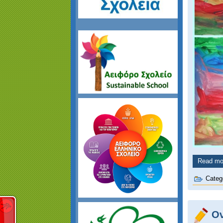
Read mor
Categ
Ον