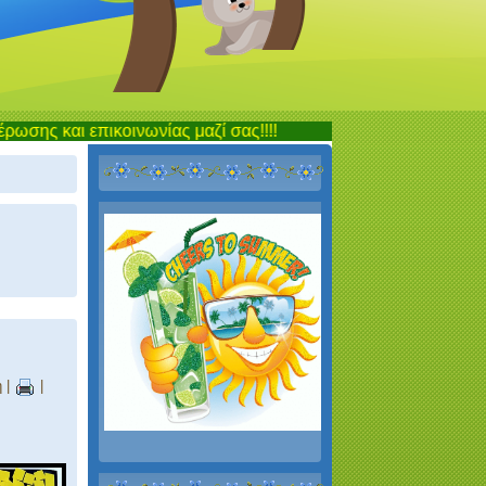
ινωνίας μαζί σας!!!!
η
|
|