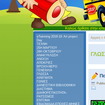
Καλώς ήρθατε στην ιστοσελίδα του Νηπι
eTwinning 2018-19: Art project
Αρχική
Day
ΤΕΧΝΗ
25Η ΜΑΡΤΙΟΥ
28Η ΟΚΤΩΒΡΙΟΥ
ΓΛΩΣ
ΑΝΑΚΥΚΛΩΣΗ
ΑΝΟΙΞΗ
ΑΠΟΚΡΙΕΣ
ΒΡΟΧΗ-ΝΕΡΟ
ΓΕΝΕΘΛΙΑ
ΓΛΩΣΣΑ
Πε
ΑΙΝΙΓΜΑΤΑ
ΓΩΝΙΕΣ
Publi
ΔΑΝΕΙΣΤΙΚΗ ΒΙΒΛΙΟΘΗΚΗ
ΔΙΑΣΤΗΜΑ
ΔΙΑΦΟΡΕΤΙΚΟΤΗΤΑ-
ΡΑΤΣΙΣΜΟΣ
ΕΝΤΟΜΑ
ΕΒΔΟΜΑΔΑ-ΕΠΟΧΕΣ-ΜΗΝΕΣ