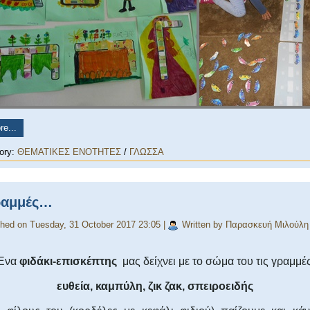
e...
ory:
ΘΕΜΑΤΙΚΕΣ ΕΝΟΤΗΤΕΣ
/
ΓΛΩΣΣΑ
ραμμές…
shed on Tuesday, 31 October 2017 23:05
|
Written by Παρασκευή Μιλούλη
Ένα
φιδάκι-επισκέπτης
μας δείχνει με το σώμα του τις γραμμές
ευθεία, καμπύλη, ζικ ζακ, σπειροειδής