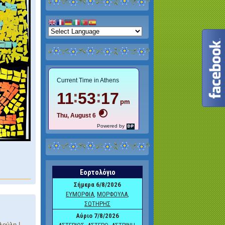
ιλούλη
|