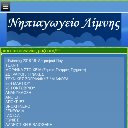
ίας μαζί σας!!!!
eTwinning 2018-19: Art project Day
ΤΕΧΝΗ
ΜΟΡΦΙΚΑ ΣΤΟΙΧΕΙΑ (Σημεία,Γραμμές,Σχήματα)
ΖΩΓΡΑΦΟΙ / ΠΙΝΑΚΕΣ
ΤΕΧΝΙΚΕΣ ΖΩΓΡΑΦΙΚΗΣ / ΔΙΑΦΟΡΑ
25Η ΜΑΡΤΙΟΥ
28Η ΟΚΤΩΒΡΙΟΥ
ΑΝΑΚΥΚΛΩΣΗ
ΑΝΟΙΞΗ
ΑΠΟΚΡΙΕΣ
ΒΡΟΧΗ-ΝΕΡΟ
ΓΕΝΕΘΛΙΑ
ΓΛΩΣΣΑ
ΓΩΝΙΕΣ
ΔΑΝΕΙΣΤΙΚΗ ΒΙΒΛΙΟΘΗΚΗ