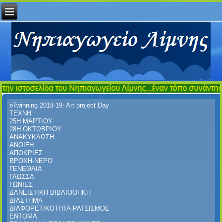
του Νηπιαγωγείου Λίμνης...έναν τόπο συνάντησης,ενημέρωσης κα
eTwinning 2018-19: Art project Day
ΤΕΧΝΗ
25Η ΜΑΡΤΙΟΥ
28Η ΟΚΤΩΒΡΙΟΥ
ΑΝΑΚΥΚΛΩΣΗ
ΑΝΟΙΞΗ
ΑΠΟΚΡΙΕΣ
ΒΡΟΧΗ-ΝΕΡΟ
ΓΕΝΕΘΛΙΑ
ΓΛΩΣΣΑ
ΓΩΝΙΕΣ
ΔΑΝΕΙΣΤΙΚΗ ΒΙΒΛΙΟΘΗΚΗ
ΔΙΑΣΤΗΜΑ
ΔΙΑΦΟΡΕΤΙΚΟΤΗΤΑ-ΡΑΤΣΙΣΜΟΣ
ΕΝΤΟΜΑ