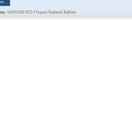
e...
ory:
ΚΑΤΑΣΚΕΥΕΣ
/
Γιορτή Παιδικού Βιβλίου