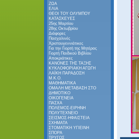
ΖΩΑ
ΕΛΙΑ
ΘΕΟΙ ΤΟΥ ΟΛΥΜΠΟΥ
ΚΑΤΑΣΚΕΥΕΣ
25ης Μαρτίου
28ης Οκτωβρίου
Διάφορες
Πασχαλινές
Χριστουγεννιάτικες
Για την Γιορτή της Μητέρας
Γιορτή Παιδικού Βιβλίου
Αποκριάτικες
ΚΑΝΟΝΕΣ ΤΗΣ ΤΑΞΗΣ
ΚΥΚΛΟΦΟΡΙΑΚΗ ΑΓΩΓΗ
ΛΑΪΚΗ ΠΑΡΑΔΟΣΗ
Μ.Κ.Ο.
ΜΑΘΗΜΑΤΙΚΑ
ΟΜΑΛΗ ΜΕΤΑΒΑΣΗ ΣΤΟ
ΔΗΜΟΤΙΚΟ
ΟΙΚΟΓΕΝΕΙΑ
ΠΑΣΧΑ
ΠΟΛΕΜΟΣ-ΕΙΡΗΝΗ
ΠΟΛΥΤΕΧΝΕΙΟ
ΣΕΙΣΜΟΣ-ΗΦΑΙΣΤΕΙΑ
ΣΧΗΜΑΤΑ
ΣΤΟΜΑΤΙΚΗ ΥΓΙΕΙΝΗ
ΣΠΟΡΑ
ΤΡΥΓΟΣ