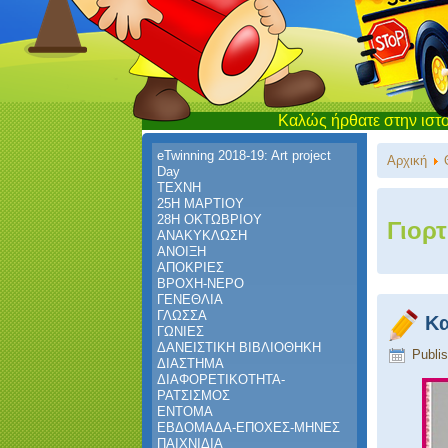
Καλώς ήρθατε στην ιστοσελίδα του
eTwinning 2018-19: Art project
Αρχική
Day
ΤΕΧΝΗ
25Η ΜΑΡΤΙΟΥ
28Η ΟΚΤΩΒΡΙΟΥ
Γιορτ
ΑΝΑΚΥΚΛΩΣΗ
ΑΝΟΙΞΗ
ΑΠΟΚΡΙΕΣ
ΒΡΟΧΗ-ΝΕΡΟ
ΓΕΝΕΘΛΙΑ
ΓΛΩΣΣΑ
Κα
ΓΩΝΙΕΣ
ΔΑΝΕΙΣΤΙΚΗ ΒΙΒΛΙΟΘΗΚΗ
Publi
ΔΙΑΣΤΗΜΑ
ΔΙΑΦΟΡΕΤΙΚΟΤΗΤΑ-
ΡΑΤΣΙΣΜΟΣ
ΕΝΤΟΜΑ
ΕΒΔΟΜΑΔΑ-ΕΠΟΧΕΣ-ΜΗΝΕΣ
ΠΑΙΧΝΙΔΙΑ