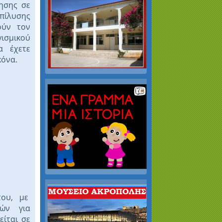
τησης σε
πίλυσης
ούν τον
γισμικού
α έχετε
κόνα.
του, με
κών για
είται σε