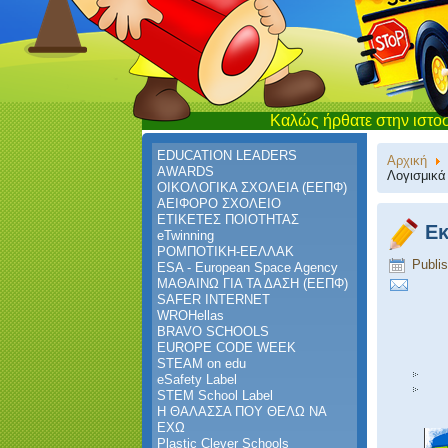
Καλώς ήρθατε στην ιστοσελίδα του Ν
EDUCATION LEADERS
Αρχική
AWARDS
Λογισμικά
ΟΙΚΟΛΟΓΙΚΑ ΣΧΟΛΕΙΑ (ΕΕΠΦ)
ΑΕΙΦΟΡΟ ΣΧΟΛΕΙΟ
ΕΤΙΚΕΤΕΣ ΠΟΙΟΤΗΤΑΣ
Εκ
eTwinning
ΡΟΜΠΟΤΙΚΗ-ΕΕΛΛΑΚ
Publi
ESA - European Space Agency
ΜΑΘΑΙΝΩ ΓΙΑ ΤΑ ΔΑΣΗ (ΕΕΠΦ)
SAFER INTERNET
WROHellas
BRAVO SCHOOLS
EUROPE CODE WEEK
STEAM on edu
eSafety Label
STEM School Label
Η ΘΑΛΑΣΣΑ ΠΟΥ ΘΕΛΩ ΝΑ
ΕΧΩ
Plastic Clever Schools