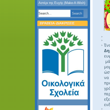
Αστέρι της Ευχής (Make-A-Wish)
ΒΡΑΒΕΙΑ-ΔΙΑΚΡΙΣΕΙΣ
Έν
Δη
ευ
μά
μο
ώσ
να
πρ
γρ
πε
εξε
εν