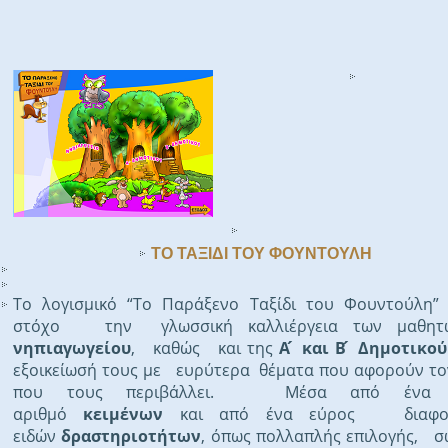
ΤΟ ΤΑΞΙΔΙ ΤΟΥ ΦΟΥΝΤΟΥΛΗ
Το λογισμικό “Το Παράξενο Ταξίδι του Φουντούλη” 
στόχο την γλωσσική καλλιέργεια των μαθη
νηπιαγωγείου
, καθώς και της
Α ́ και Β ́ Δημοτικού
εξοικείωσή τους με ευρύτερα θέματα που αφορούν το
που τους περιβάλλει. Μέσα από ένα μ
αριθμό
κειμένων
και από ένα εύρος διαφορ
ειδών
δραστηριοτήτων
, όπως πολλαπλής επιλογής, σ