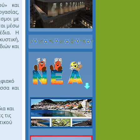
ού» και
ργασίας,
εσμοι με
ται μέσω
έδια. Η
κυστική,
διών και
ηφιακό
ώσσα και
ό
ια και
ς τις
τικού