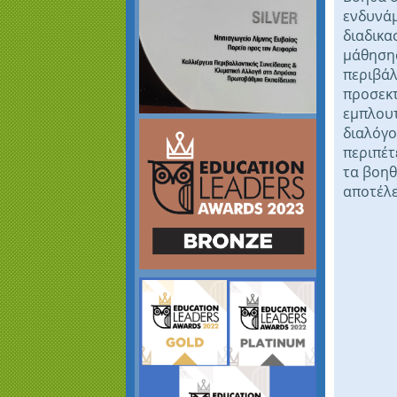
ενδυνά
διαδικα
μάθησης
περιβά
προσεκτ
εμπλουτ
διαλόγο
περιπέτ
τα βοηθ
αποτέλ