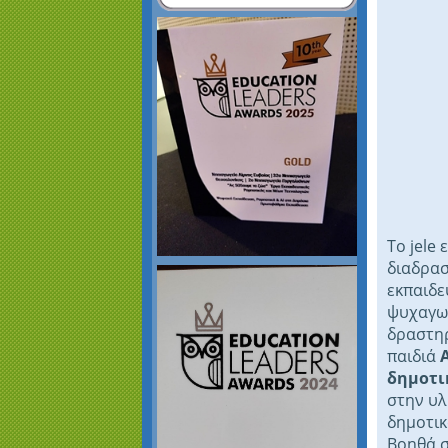
Το jele 
διαδρα
εκπαιδε
ψυχαγω
δραστηρ
παιδιά
Α
δημοτι
στην υλ
δημοτικ
Βοηθά 