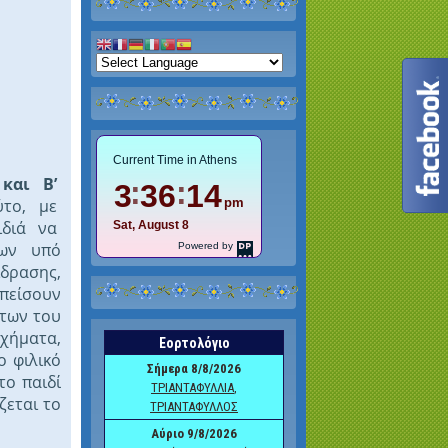
 και Β’
ύτο, με
ιδιά να
νων υπό
δρασης,
 πείσουν
των του
ήματα,
ο φιλικό
το παιδί
ζεται το