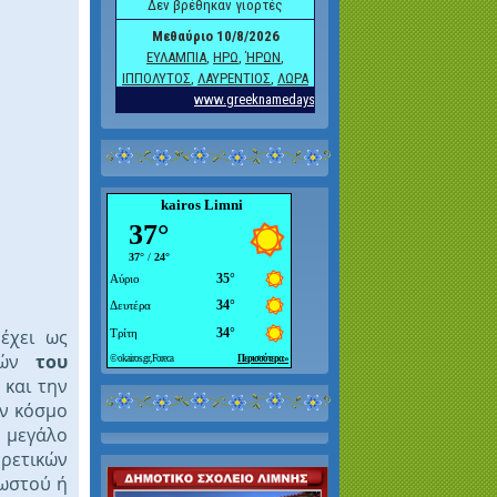
kairos Limni
έχει ως
τών
του
και την
ν κόσμο
εγάλο
ετικών
ωστού ή