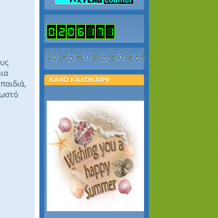
ους
μια
ΚΑΛΟ ΚΑΛΟΚΑΙΡΙ!
παιδιά,
σωστό