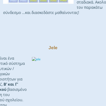
σταδιακά. Ακολ
τον παρακάτω
σύνδεσμο …και διασκεδάστε μαθαίνοντας!
Jele
είναι ένα
στικό σύστημα
υτικών /
γικών
ιοτήτων για
’, Β’ και Γ’
κού
βασισμένο
η του
ού σχολείου.
στην