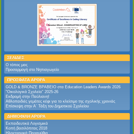
ΣΕΛΙΔΕΣ
Ο τόπος μας
Προσαρμογή στο Νηπιαγωγείο
ΠΡΟΣΦΑΤΑ ΑΡΘΡΑ
GOLD & BRONZE ΒΡΑΒΕΙΟ στα Education Leaders Awards 2026‎
‎"Οικολογικά Σχολεία" 2025-26‎
Εκδρομή στην Παύλιανη!‎
Αθλοπαιδιές γεμάτες κέφι για το κλείσιμο της σχολικής χρονιάς
Επίσκεψη στην Α΄ Τάξη του Δημοτικού Σχολείου
ΔΗΜΟΦΙΛΗ ΑΡΘΡΑ
Εκπαιδευτικά Λογισμικά
Κοπή βασιλόπιτας 2018
Ηλεκτρονικά Παραμύθια