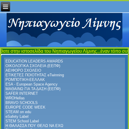
στοσελίδα του Νηπιαγωγείου Λίμνης...έναν τόπο συνάντησης,εν
EDUCATION LEADERS AWARDS
ΟΙΚΟΛΟΓΙΚΑ ΣΧΟΛΕΙΑ (ΕΕΠΦ)
ΑΕΙΦΟΡΟ ΣΧΟΛΕΙΟ
ΕΤΙΚΕΤΕΣ ΠΟΙΟΤΗΤΑΣ eTwinning
ΡΟΜΠΟΤΙΚΗ-ΕΕΛΛΑΚ
ESA - European Space Agency
ΜΑΘΑΙΝΩ ΓΙΑ ΤΑ ΔΑΣΗ (ΕΕΠΦ)
SAFER INTERNET
WROHellas
BRAVO SCHOOLS
EUROPE CODE WEEK
STEAM on edu
eSafety Label
STEM School Label
Η ΘΑΛΑΣΣΑ ΠΟΥ ΘΕΛΩ ΝΑ ΕΧΩ