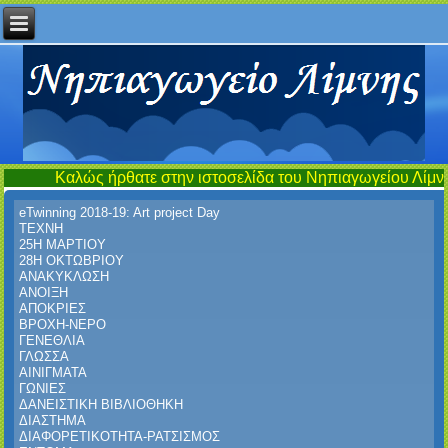
 ήρθατε στην ιστοσελίδα του Νηπιαγωγείου Λίμνης...έναν τόπο
eTwinning 2018-19: Art project Day
ΤΕΧΝΗ
25Η ΜΑΡΤΙΟΥ
28Η ΟΚΤΩΒΡΙΟΥ
ΑΝΑΚΥΚΛΩΣΗ
ΑΝΟΙΞΗ
ΑΠΟΚΡΙΕΣ
ΒΡΟΧΗ-ΝΕΡΟ
ΓΕΝΕΘΛΙΑ
ΓΛΩΣΣΑ
ΑΙΝΙΓΜΑΤΑ
ΓΩΝΙΕΣ
ΔΑΝΕΙΣΤΙΚΗ ΒΙΒΛΙΟΘΗΚΗ
ΔΙΑΣΤΗΜΑ
ΔΙΑΦΟΡΕΤΙΚΟΤΗΤΑ-ΡΑΤΣΙΣΜΟΣ