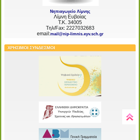
Νηπιαγωγείο Λίμνης
Λίμνη Ευβοίας
Τ.Κ. 34005
Τηλ/Fax: 2227032683
email:
mail@nip-limnis.eyv.sch.gr
ΧΡΗΣΙΜΟΙ ΣΥΝΔΕΣΜΟΙ