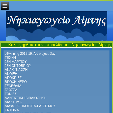
ήρθατε στην ιστοσελίδα του Νηπιαγωγείου Λίμνης...έναν τόπο 
eTwinning 2018-19: Art project Day
ΤΕΧΝΗ
25Η ΜΑΡΤΙΟΥ
28Η ΟΚΤΩΒΡΙΟΥ
ΑΝΑΚΥΚΛΩΣΗ
ΑΝΟΙΞΗ
ΑΠΟΚΡΙΕΣ
ΒΡΟΧΗ-ΝΕΡΟ
ΓΕΝΕΘΛΙΑ
ΓΛΩΣΣΑ
ΓΩΝΙΕΣ
ΔΑΝΕΙΣΤΙΚΗ ΒΙΒΛΙΟΘΗΚΗ
ΔΙΑΣΤΗΜΑ
ΔΙΑΦΟΡΕΤΙΚΟΤΗΤΑ-ΡΑΤΣΙΣΜΟΣ
ΕΝΤΟΜΑ