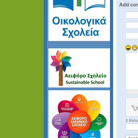
Add co
Refr