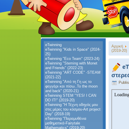
eTwinning
Αρχική
eTwinning "Kids in Space" (2024-
(2019-20)
25)
eTwinning "Eco Team" (2023-24)
eTwinning "Steming with Monet
eT
and Friends" (2022-23)
eTwinning "ART CODE" -STEAM
στερε
(2021-22)
eTwinning "Από τη Γη ως το
Publi
φεγγάρι και πίσω..To the moon
and back" (2020-21)
eTwinning STEM "YES! I CAN
DO IT!" (2019-20)
eTwinning "Η Τέχνη οδηγός μου
στις μέρες του κόσμου-Art project
Day" (2018-19)
eTwinning "Παραμυθένια
μαθηματικά-Fairytale
Mathematics" (2019-20)