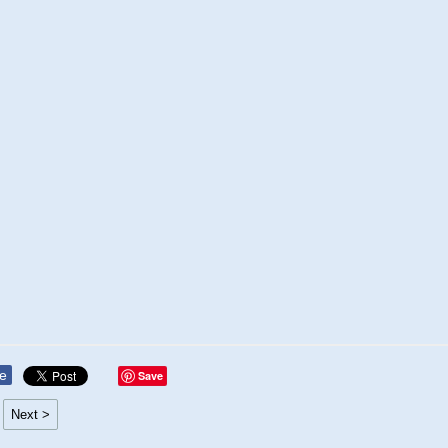
e
Save
Next >