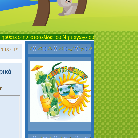
ην ιστοσελίδα του Νηπιαγωγείου Λίμνης...έναν τόπο συνάντηση
N DO IT!"
ρικά
λη