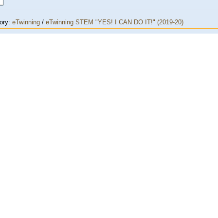
ory:
eTwinning
/
eTwinning STEM "YES! I CAN DO IT!" (2019-20)