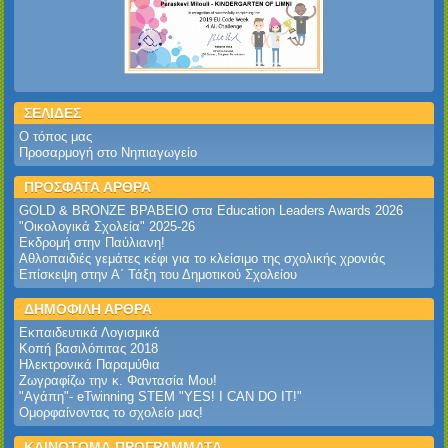
ΣΕΛΙΔΕΣ
Ο τόπος μας
Προσαρμογή στο Νηπιαγωγείο
ΠΡΟΣΦΑΤΑ ΑΡΘΡΑ
GOLD & BRONZE ΒΡΑΒΕΙΟ στα Education Leaders Awards 2026‎
‎"Οικολογικά Σχολεία" 2025-26‎
Εκδρομή στην Παύλιανη!‎
Αθλοπαιδιές γεμάτες κέφι για το κλείσιμο της σχολικής χρονιάς
Επίσκεψη στην Α΄ Τάξη του Δημοτικού Σχολείου
ΔΗΜΟΦΙΛΗ ΑΡΘΡΑ
Εκπαιδευτικά Λογισμικά
Κοπή βασιλόπιτας 2018
Ηλεκτρονικά Παραμύθια
Ζωγραφίζω την κ. Φαντασία Μου!
"Αγάπη"- eTwinning STEM "YES! I CAN DO IT!"
Ομορφαίνοντας το σχολείο μας!
ΚΑΙΝΟΤΟΜΑ ΠΡΟΓΡΑΜΜΑΤΑ