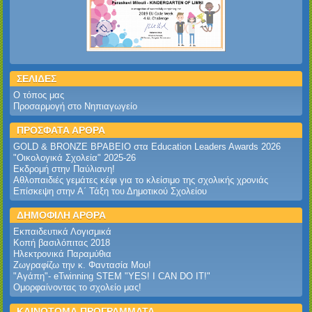
ΣΕΛΙΔΕΣ
Ο τόπος μας
Προσαρμογή στο Νηπιαγωγείο
ΠΡΟΣΦΑΤΑ ΑΡΘΡΑ
GOLD & BRONZE ΒΡΑΒΕΙΟ στα Education Leaders Awards 2026‎
‎"Οικολογικά Σχολεία" 2025-26‎
Εκδρομή στην Παύλιανη!‎
Αθλοπαιδιές γεμάτες κέφι για το κλείσιμο της σχολικής χρονιάς
Επίσκεψη στην Α΄ Τάξη του Δημοτικού Σχολείου
ΔΗΜΟΦΙΛΗ ΑΡΘΡΑ
Εκπαιδευτικά Λογισμικά
Κοπή βασιλόπιτας 2018
Ηλεκτρονικά Παραμύθια
Ζωγραφίζω την κ. Φαντασία Μου!
"Αγάπη"- eTwinning STEM "YES! I CAN DO IT!"
Ομορφαίνοντας το σχολείο μας!
ΚΑΙΝΟΤΟΜΑ ΠΡΟΓΡΑΜΜΑΤΑ