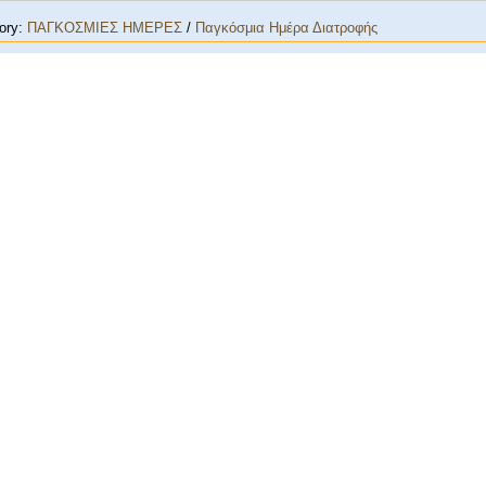
ory:
ΠΑΓΚΟΣΜΙΕΣ ΗΜΕΡΕΣ
/
Παγκόσμια Ημέρα Διατροφής