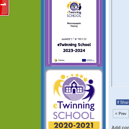
f
Shar
< Prev
Add co