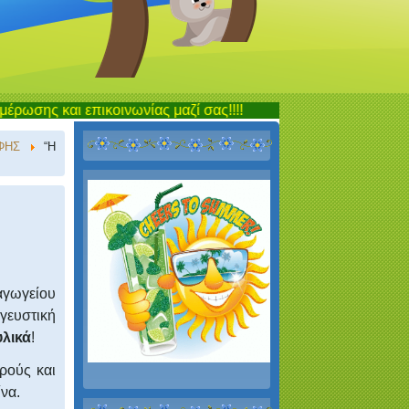
επικοινωνίας μαζί σας!!!!
ΦΗΣ
‎“Η
αγωγείου
γευστική
υλικά
!
ρούς και
να.