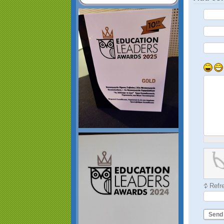
Refr
Send