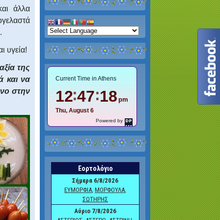
και άλλα
ογελαστά
.
ι υγεία!
αξία της
ά και να
όνο στην