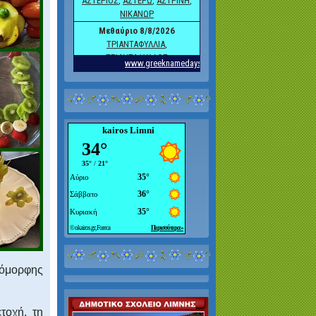
kairos Limni
όμορφης
τοχή, τη