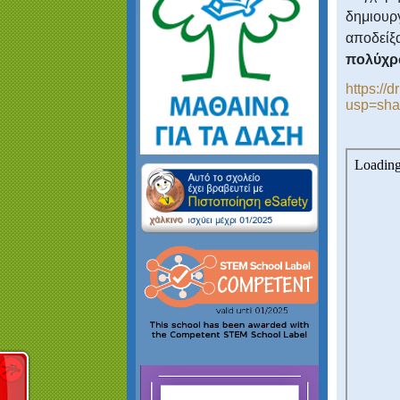
δημιουργ
αποδεί
πολύχρ
https:/
usp=sha