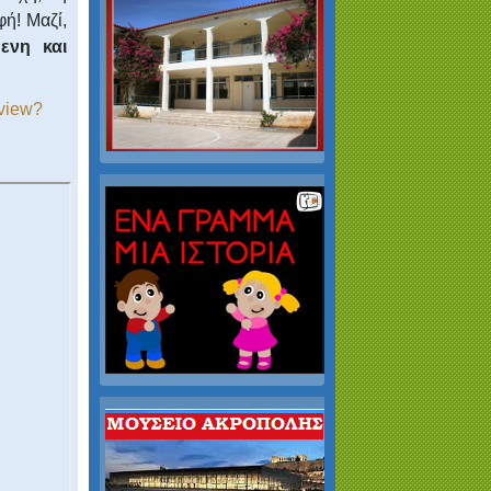
φή! Μαζί,
ενη και
/view?