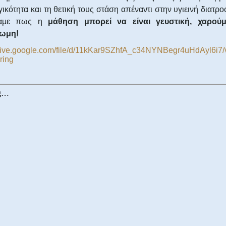
ικότητα και τη θετική τους στάση απέναντι στην υγιεινή διατρο
ξαμε πως η
μάθηση μπορεί να είναι γευστική, χαρούμ
ωμη!
/drive.google.com/file/d/11kKar9SZhfA_c34NYNBegr4uHdAyl6i7
ring