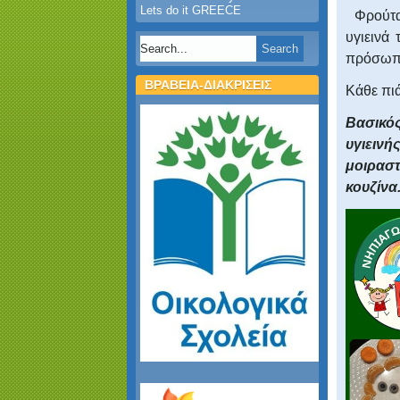
Lets do it GREECE
Φρούτα
υγιεινά
πρόσωπα,
ΒΡΑΒΕΙΑ-ΔΙΑΚΡΙΣΕΙΣ
Κάθε πιά
Βασικός
υγιεινή
μοιραστ
κουζίνα