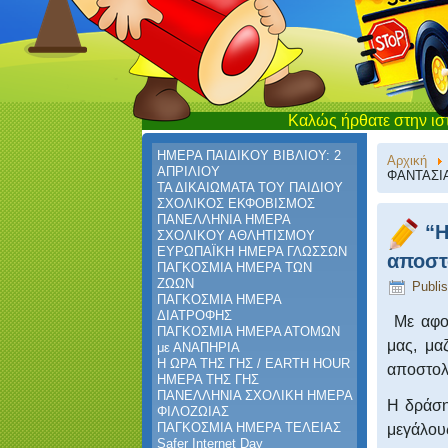
Καλώς ήρθατε στην ιστοσελίδα το
ΗΜΕΡΑ ΠΑΙΔΙΚΟΥ ΒΙΒΛΙΟΥ: 2
Αρχική
ΑΠΡΙΛΙΟΥ
ΦΑΝΤΑΣΙΑ 
ΤΑ ΔΙΚΑΙΩΜΑΤΑ ΤΟΥ ΠΑΙΔΙΟΥ
ΣΧΟΛΙΚΟΣ ΕΚΦΟΒΙΣΜΟΣ
ΠΑΝΕΛΛΗΝΙΑ ΗΜΕΡΑ
‎“
ΣΧΟΛΙΚΟΥ ΑΘΛΗΤΙΣΜΟΥ
ΕΥΡΩΠΑΪΚΗ ΗΜΕΡΑ ΓΛΩΣΣΩΝ
αποστ
ΠΑΓΚΟΣΜΙΑ ΗΜΕΡΑ ΤΩΝ
ΖΩΩΝ
Publis
ΠΑΓΚΟΣΜΙΑ ΗΜΕΡΑ
ΔΙΑΤΡΟΦΗΣ
Με αφ
ΠΑΓΚΟΣΜΙΑ ΗΜΕΡΑ ΑΤΟΜΩΝ
μας, μα
με ΑΝΑΠΗΡΙΑ
Η ΩΡΑ ΤΗΣ ΓΗΣ / EARTH HOUR
αποστολ
ΗΜΕΡΑ ΤΗΣ ΓΗΣ
ΠΑΝΕΛΛΗΝΙΑ ΣΧΟΛΙΚΗ ΗΜΕΡΑ
Η δράση
ΦΙΛΟΖΩΙΑΣ
ΠΑΓΚΟΣΜΙΑ ΗΜΕΡΑ ΤΕΛΕΙΑΣ
μεγάλου
Safer Internet Day