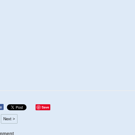
e
Save
Next >
mment