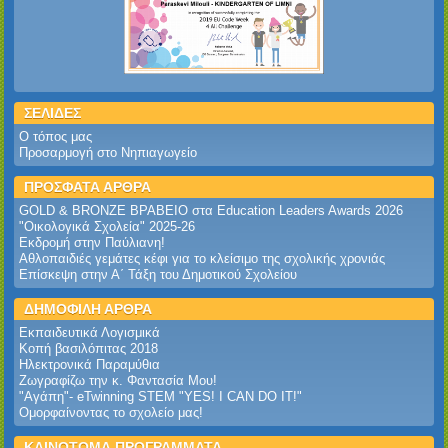
ΣΕΛΙΔΕΣ
Ο τόπος μας
Προσαρμογή στο Νηπιαγωγείο
ΠΡΟΣΦΑΤΑ ΑΡΘΡΑ
GOLD & BRONZE ΒΡΑΒΕΙΟ στα Education Leaders Awards 2026‎
‎"Οικολογικά Σχολεία" 2025-26‎
Εκδρομή στην Παύλιανη!‎
Αθλοπαιδιές γεμάτες κέφι για το κλείσιμο της σχολικής χρονιάς
Επίσκεψη στην Α΄ Τάξη του Δημοτικού Σχολείου
ΔΗΜΟΦΙΛΗ ΑΡΘΡΑ
Εκπαιδευτικά Λογισμικά
Κοπή βασιλόπιτας 2018
Ηλεκτρονικά Παραμύθια
Ζωγραφίζω την κ. Φαντασία Μου!
"Αγάπη"- eTwinning STEM "YES! I CAN DO IT!"
Ομορφαίνοντας το σχολείο μας!
ΚΑΙΝΟΤΟΜΑ ΠΡΟΓΡΑΜΜΑΤΑ