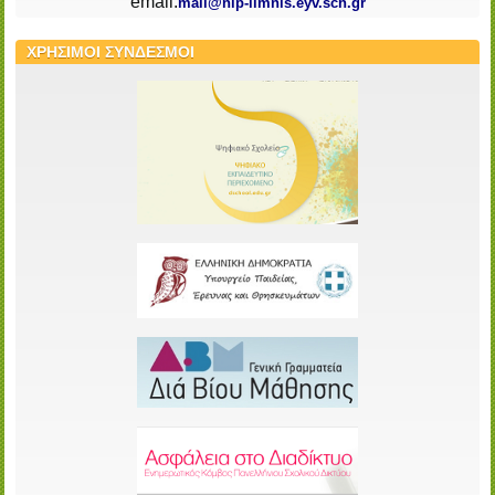
email:
mail@nip-limnis.eyv.sch.gr
ΧΡΗΣΙΜΟΙ ΣΥΝΔΕΣΜΟΙ