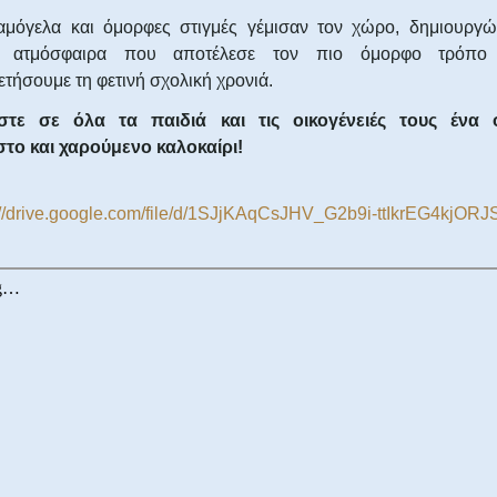
χαμόγελα και όμορφες στιγμές γέμισαν τον χώρο, δημιουργώ
νή ατμόσφαιρα που αποτέλεσε τον πιο όμορφο τρόπο
τήσουμε τη φετινή σχολική χρονιά.
στε σε όλα τα παιδιά και τις οικογένειές τους ένα 
στο και χαρούμενο καλοκαίρι!
://drive.google.com/file/d/1SJjKAqCsJHV_G2b9i-ttIkrEG4kjORJ