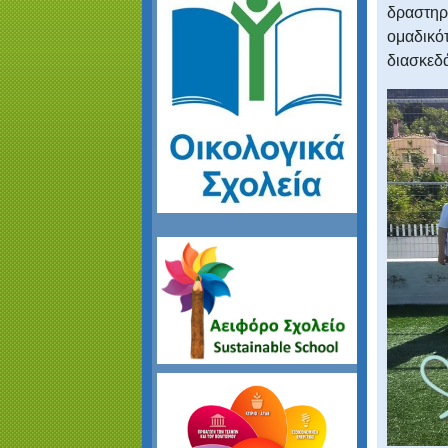
δραστη
ομαδικ
διασκεδά