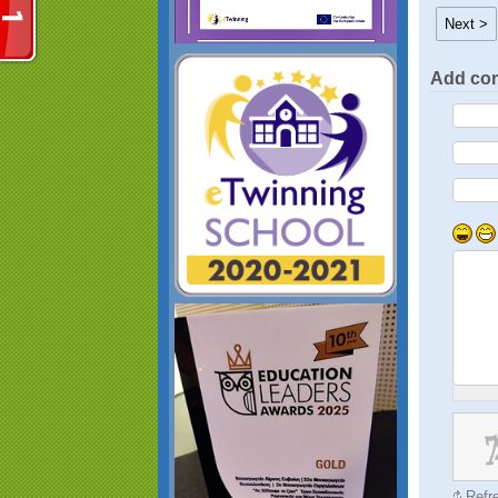
Next >
Add co
Refr