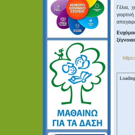
Γέλια, 
γιορτι
αποχαιρε
Ευχόμα
ξέγνοια
https