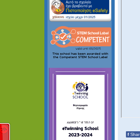
f
Shar