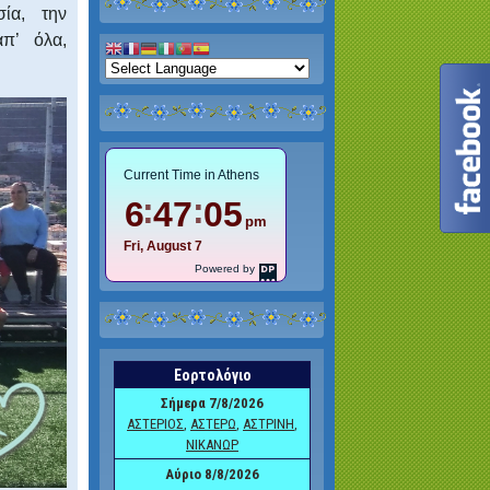
ία, την
π’ όλα,