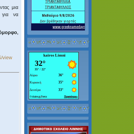
ντας μια
 για να
όμορφο,
kairos Limni
S/view