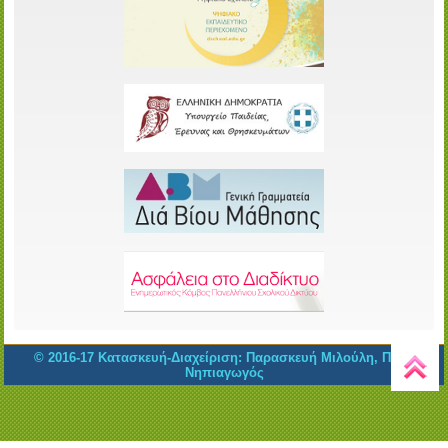
© 2016-17 Κατασκευή-Διαχείριση: Παρασκευή Μιλούλη, ΠΕ60
Νηπιαγωγός